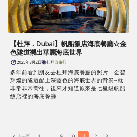
【杜拜．Dubai】帆船飯店海底餐廳☆金
色隧道襯出華麗海底世界
2025年8月2日
杜拜自由行
多年前看到朋友去杜拜海底餐廳的照片，金碧
輝煌的隧道配上深藍色的海底世界的背景~就
非常非常嚮往，後來才知道原來是七星級帆船
飯店裡的海底餐廳
1
…
9
10
11
12
13
…
上一頁