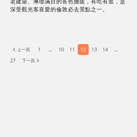
老建築、琳瑯滿目的各色攤販，有吃有逛，是
深受觀光客喜愛的倫敦必去景點之一。
1
…
10
11
12
13
14
…
上一頁
27
下一頁