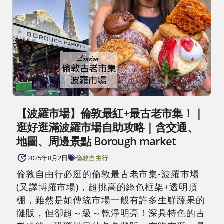
【波羅市場】倫敦最紅+最古老市集！｜
逛好逛滿波羅市場自助攻略｜含交通、
地圖、周邊景點 Borough market
2025年8月2日
倫敦自由行
倫敦自由行必逛的倫敦最古老市集-波羅市場
(又譯博羅市場)，超挑高的綠色框架+透明頂
棚，雖然是如傳統市場一般有許多生鮮蔬果的
攤販，但卻超～級～乾淨明亮！深具特色的古