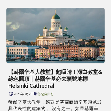
【赫爾辛基大教堂】超吸睛！潔白教堂&
綠色圓頂｜赫爾辛基必去頭號地標
Helsinki Cathedral
2025年8月2日
芬蘭自由行
赫爾辛基大教堂，絕對是芬蘭赫爾辛基頭號最
具代表性的建築物， 沒有之一。如果赫爾辛