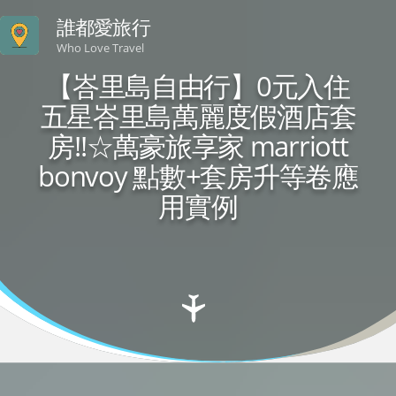
誰都愛旅行
Who Love Travel
【峇里島自由行】0元入住
五星峇里島萬麗度假酒店套
房!!☆萬豪旅享家 marriott
bonvoy 點數+套房升等卷應
用實例