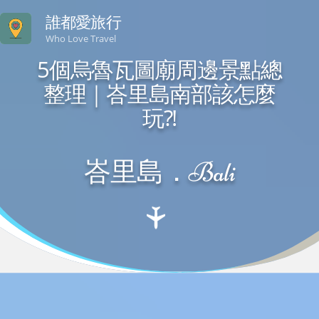
誰都愛旅行
Who Love Travel
5個烏魯瓦圖廟周邊景點總
整理｜峇里島南部該怎麼
玩?!
峇里島．Bali