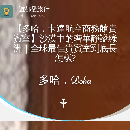
誰都愛旅行
Who Love Travel
【多哈．卡達航空商務艙貴
賓室】沙漠中的奢華靜謐綠
洲｜全球最佳貴賓室到底長
怎樣?
多哈．Doha