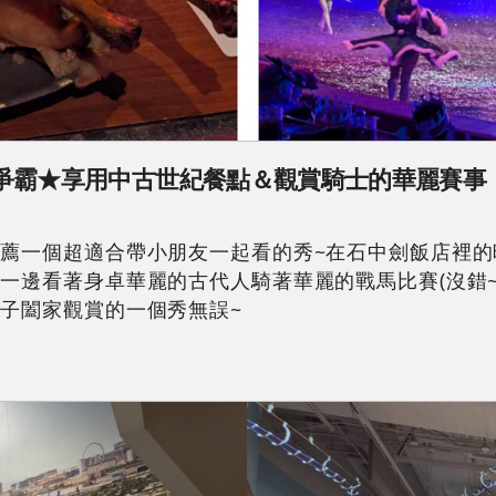
享用中古世紀餐點＆觀賞騎士的華麗賽事｜Tourna
超適合帶小朋友一起看的秀~在石中劍飯店裡的晚宴歌舞秀~王
一邊看著身卓華麗的古代人騎著華麗的戰馬比賽(沒錯
子闔家觀賞的一個秀無誤~